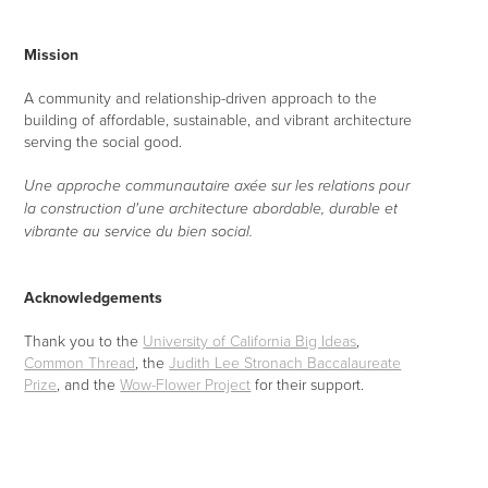
Mission
A community and relationship-driven approach to the
building of affordable, sustainable, and vibrant architecture
serving the social good.
Une approche communautaire axée sur les relations pour
la construction d'une architecture abordable, durable et
vibrante au service du bien social.
Acknowledgements
Thank you to the
University of California Big Ideas
,
Common Thread
, the
Judith Lee Stronach Baccalaureate
Prize
, and the
Wow-Flower Project
for their support.