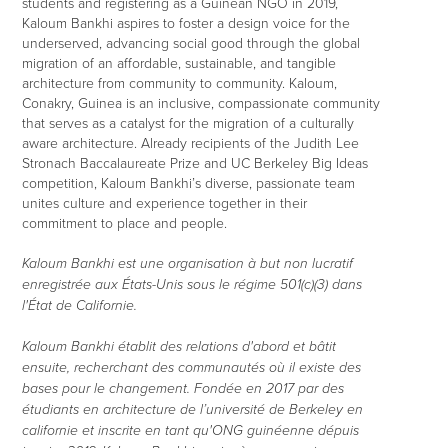
students and registering as a Guinean NGO in 2019,
Kaloum Bankhi aspires to foster a design voice for the
underserved, advancing social good through the global
migration of an affordable, sustainable, and tangible
architecture from community to community. Kaloum,
Conakry, Guinea is an inclusive, compassionate community
that serves as a catalyst for the migration of a culturally
aware architecture. Already recipients of the Judith Lee
Stronach Baccalaureate Prize and UC Berkeley Big Ideas
competition, Kaloum Bankhi’s diverse, passionate team
unites culture and experience together in their
commitment to place and people.
Kaloum Bankhi est une organisation à but non lucratif
enregistrée aux États-Unis sous le régime 501(c)(3) dans
l'État de Californie.
Kaloum Bankhi établit des relations d'abord et bâtit
ensuite, recherchant des communautés où il existe des
bases pour le changement. Fondée en 2017 par des
étudiants en architecture de l’université de Berkeley en
californie et inscrite en tant qu'ONG guinéenne dépuis